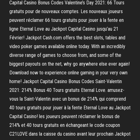
Capital Casino Bonus Codes Valentine’s Day 2021: 66 Tours
gratuits pour de nouveaux comptes. Les nouveaux joueurs
peuvent réclamer 66 tours gratuits pour jouer à la fente en
ligne Eternal Love au Jackpot Capital Casino jusqu’au 21
Février! Jackpot Cash.com offers the best slots, tables and
video poker games available online today. With an incredibly
diverse range of games to choose from, and some of the
biggest payouts on the net, why go anywhere else ever again!
Download now to experience online gaming in your very own
home! Jackpot Capital Casino Bonus Codes Saint-Valentin
2021: 214% Bonus 40 Tours gratuits Eternal Love. amusez-
vous la Saint-Valentin avec un bonus de 214% qui comprend
40 tours gratuits pour jouer à la fente Eternal Love au Jackpot
Capital Casino! les joueurs peuvent réclamer le bonus de
214% et 40 tours gratuits en échangeant le code coupon
C21LOVE dans la caisse du casino avant leur prochain Jackpot