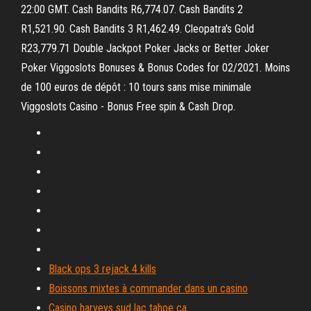
22:00 GMT. Cash Bandits R6,774.07. Cash Bandits 2
R1,521.90. Cash Bandits 3 R1,462.49. Cleopatra's Gold
R23,779.71 Double Jackpot Poker Jacks or Better Joker
Poker Viggoslots Bonuses & Bonus Codes for 02/2021. Moins
de 100 euros de dépôt : 10 tours sans mise minimale
Viggoslots Casino - Bonus Free spin & Cash Drop.
Black ops 3 rejack 4 kills
Boissons mixtes à commander dans un casino
Casino harveys sud lac tahoe ca