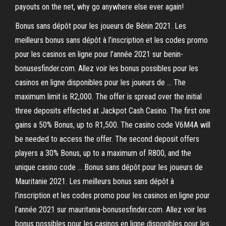
payouts on the net, why go anywhere else ever again!
Bonus sans dépôt pour les joueurs de Bénin 2021. Les
meilleurs bonus sans dépôt à l’inscription et les codes promo
pour les casinos en ligne pour l’année 2021 sur benin-
bonusesfinder.com. Allez voir les bonus possibles pour les
casinos en ligne disponibles pour les joueurs de … The
maximum limit is R2,000. The offer is spread over the initial
three deposits effected at Jackpot Cash Casino. The first one
gains a 50% Bonus, up to R1,500. The casino code V6M4A will
be needed to access the offer. The second deposit offers
players a 30% Bonus, up to a maximum of R800, and the
unique casino code … Bonus sans dépôt pour les joueurs de
Mauritanie 2021. Les meilleurs bonus sans dépôt à
l’inscription et les codes promo pour les casinos en ligne pour
l’année 2021 sur mauritania-bonusesfinder.com. Allez voir les
bonus possibles pour les casinos en ligne disponibles pour les