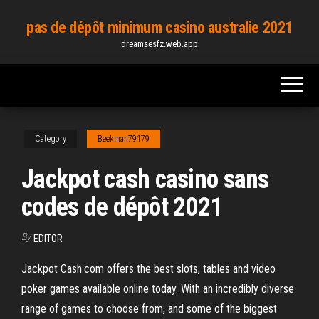
Skip
pas de dépôt minimum casino australie 2021
to
dreamsesfz.web.app
the
content
Category
Beekman79179
Jackpot cash casino sans
codes de dépôt 2021
By
EDITOR
Jackpot Cash.com offers the best slots, tables and video
poker games available online today. With an incredibly diverse
range of games to choose from, and some of the biggest