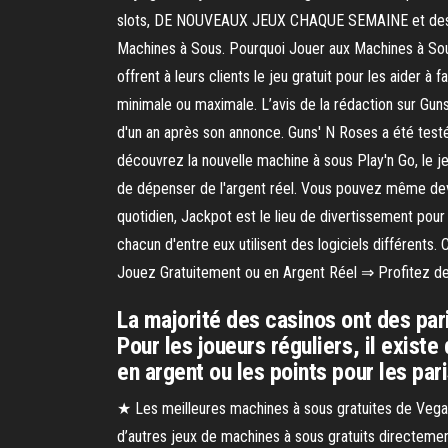
slots, DE NOUVEAUX JEUX CHAQUE SEMAINE et des slo
Machines à Sous. Pourquoi Jouer aux Machines à Sou
offrent à leurs clients le jeu gratuit pour les aider
minimale ou maximale. L’avis de la rédaction sur Guns
d'un an après son annonce. Guns' N Roses a été testé 
découvrez la nouvelle machine à sous Play'n Go, le 
de dépenser de l'argent réel. Vous pouvez même deven
quotidien, Jackpot est le lieu de divertissement pou
chacun d'entre eux utilisent des logiciels différents. 
Jouez Gratuitement ou en Argent Réel ⇒ Profitez de
La majorité des casinos ont des pa
Pour les joueurs réguliers, il exist
en argent ou les points pour les pari
★ Les meilleures machines à sous gratuites de Vega
d’autres jeux de machines à sous gratuits directeme