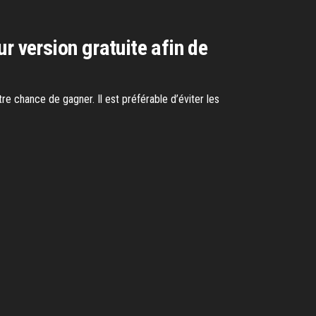
r version gratuite afin de
e chance de gagner. Il est préférable d’éviter les