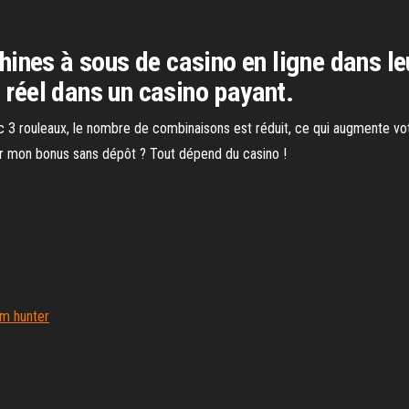
ines à sous de casino en ligne dans leu
u réel dans un casino payant.
 3 rouleaux, le nombre de combinaisons est réduit, ce qui augmente votr
uer mon bonus sans dépôt ? Tout dépend du casino !
m hunter