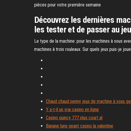
pièces pour votre première semaine
Découvrez les dernières mach
les tester et de passer au je
Le type de la machine: pour les machines à sous avec
machines à trois rouleaux. Sur quels jeux puis-je jo
Chaud chaud penny jeux de machine à sous ge
Y a-t-il un vrai casino en ligne
Casino quincy 777 plus court al
Banane lune geant casino la valentine