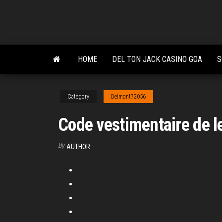
Skip
to
the
content
HOME
DEL TON JACK CASINO GOA
S
Category
Delmont72056
Code vestimentaire de 
By
AUTHOR