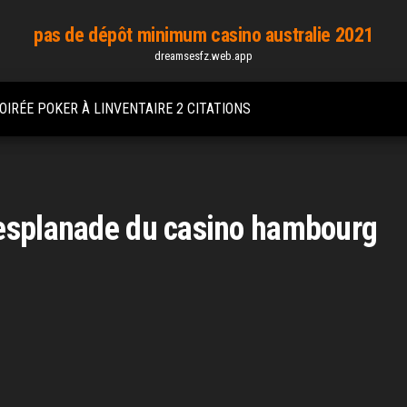
pas de dépôt minimum casino australie 2021
dreamsesfz.web.app
OIRÉE POKER À LINVENTAIRE 2 CITATIONS
lesplanade du casino hambourg