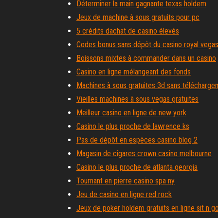
Déterminer la main gagnante texas holdem
Jeux de machine à sous gratuits pour pc
5 crédits dachat de casino élevés
Codes bonus sans dépôt du casino royal vega
Boissons mixtes à commander dans un casino
Casino en ligne mélangeant des fonds
Machines à sous gratuites 3d sans télécharge
Vieilles machines à sous vegas gratuites
Meilleur casino en ligne de new york
Casino le plus proche de lawrence ks
Pas de dépôt en espèces casino blog 2
Magasin de cigares crown casino melbourne
Casino le plus proche de atlanta georgia
Tournant en pierre casino spa ny
Jeu de casino en ligne red rock
Jeux de poker holdem gratuits en ligne sit n g