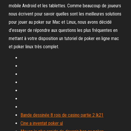
mobile Android et les tablettes. Comme beaucoup de joueurs
nous écrivent pour savoir quelles sont les meilleures solutions
pour jouer au poker sur Mac et Linux, nous avons décidé
d'essayer de répondre aux questions les plus fréquentes en
mettant à votre disposition un tutoriel de poker en ligne mac
et poker linux très complet.
Bande dessinée 8 rois de casino partie 2 lk21
Cine a inventat poker ul