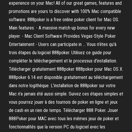
experience on your Mac! All of our great games, features and
promotions are yours to discover with 100% Mac compatible
software. 888poker is a free online poker client for Mac OS.
Main features: - A massive match-up bonus for every new
player. - Mac Client Software Provides Vegas-Style Poker
Entertainment - Users can participate in … Vous n'êtes qu'à
trois étapes du logiciel 888poker. Utilisez ce guide pour
compléter le téléchargement et le processus d'installation.
Télécharger gratuitement 888poker 888poker pour Mac OS X.
888poker 6.14 est disponible gratuitement au téléchargement
dans notre logithèque. L'installation de 888poker sur votre
Mac n'a jamais été aussi simple. Suivez ces étapes simples et
vous pourrez jouer à des tournois de poker en ligne et jeux
de cash en un rien de temps. Télécharger 888 Poker. Jouer
888Poker pour MAC avec tous les mêmes jeux de poker et
fonctionnalités que la version PC du logiciel avec les