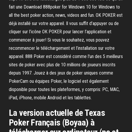
fait une Download 888poker for Windows 10 for Windows to
all the best poker action, news, videos and fun. OK POKER est
déjà installé sur votre appareil. Il vous suffit d’appuyer ou de
cliquer sur l’icône OK POKER pour lancer l’application et
commencer à jouer! Si vous le souhaitez, vous pouvez
recommencer le téléchargement et l’installation sur votre
appareil. 888 Poker est considéré comme l'un des 5 meilleurs
sites de poker avec plus de 10 millions de joueurs inscrits
depuis 1997. Jouez à des jeux de poker uniques comme
PokerCam ou équipes Poker, le logiciel est également
disponible pour toutes les plateformes, y compris: PC, MAC,
iPad, iPhone, mobile Android et les tablettes.
La version actuelle de Texas
Poker Français (Boyaa) à