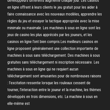
développeurs différents augmente chaque jour. Les casinos
en ligne offrent à leurs clients le jeu gratuit pour les aider à
faire connaissance avec les nouveaux modèles, apprendre les
règles du jeu et essayer la tactique appropriée avec la mise
minimale ou maximale. Les machines à sous en ligne sont les
jeux de casino les plus appréciés par les joueurs, et les
casinos en ligne l’ont bien compris.Les meilleurs casinos en
ligne proposent généralement une collection importante de
machines à sous sans téléchargement. Des machines à sous
gratuites sans téléchargement ni inscription nécessaire. Les
machines à sous en ligne qui ne requiert aucun
téléchargement sont amusantes pour de nombreuses raisons
: l’excitation ressentie lorsque les rouleaux cessent de
tourner, l’interaction entre le joueur et la machine, les thèmes
développés en trois dimensions, etc. La machine à sous en
elle-même est