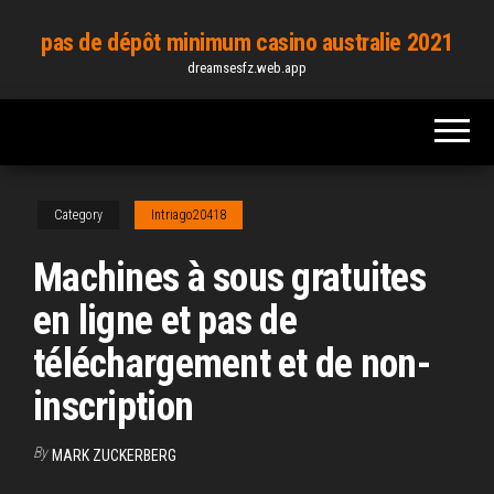
Skip
pas de dépôt minimum casino australie 2021
to
dreamsesfz.web.app
the
content
Category
Intriago20418
Machines à sous gratuites
en ligne et pas de
téléchargement et de non-
inscription
By
MARK ZUCKERBERG