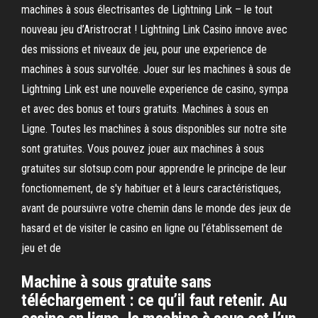
machines à sous électrisantes de Lightning Link – le tout
nouveau jeu d’Aristrocrat ! Lightning Link Casino innove avec
des missions et niveaux de jeu, pour une experience de
machines à sous survoltée. Jouer sur les machines à sous de
Lightning Link est une nouvelle experience de casino, sympa
et avec des bonus et tours gratuits. Machines à sous en
Ligne. Toutes les machines à sous disponibles sur notre site
sont gratuites. Vous pouvez jouer aux machines à sous
gratuites sur slotsup.com pour apprendre le principe de leur
fonctionnement, de s'y habituer et à leurs caractéristiques,
avant de poursuivre votre chemin dans le monde des jeux de
hasard et de visiter le casino en ligne ou l’établissement de
jeu et de
Machine à sous gratuite sans
téléchargement : ce qu’il faut retenir. Au