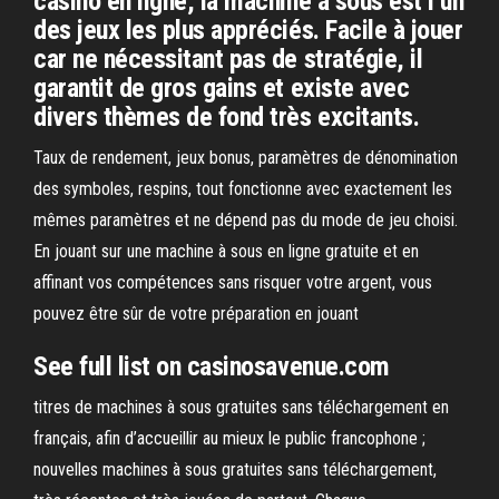
casino en ligne, la machine à sous est l’un
des jeux les plus appréciés. Facile à jouer
car ne nécessitant pas de stratégie, il
garantit de gros gains et existe avec
divers thèmes de fond très excitants.
Taux de rendement, jeux bonus, paramètres de dénomination
des symboles, respins, tout fonctionne avec exactement les
mêmes paramètres et ne dépend pas du mode de jeu choisi.
En jouant sur une machine à sous en ligne gratuite et en
affinant vos compétences sans risquer votre argent, vous
pouvez être sûr de votre préparation en jouant
See full list on casinosavenue.com
titres de machines à sous gratuites sans téléchargement en
français, afin d’accueillir au mieux le public francophone ;
nouvelles machines à sous gratuites sans téléchargement,