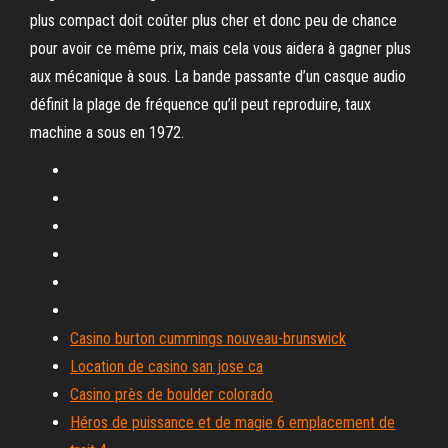
plus compact doit coûter plus cher et donc peu de chance
pour avoir ce même prix, mais cela vous aidera à gagner plus
aux mécanique à sous. La bande passante d’un casque audio
définit la plage de fréquence qu’il peut reproduire, taux
machine a sous en 1972.
Casino burton cummings nouveau-brunswick
Location de casino san jose ca
Casino près de boulder colorado
Héros de puissance et de magie 6 emplacement de