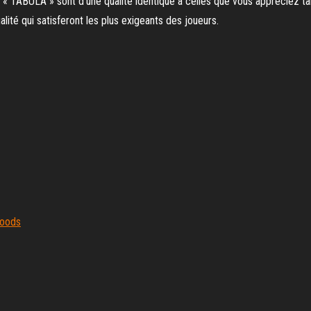
« TABULA » sont d'une qualité identique à celles que vous appréciez tan
lité qui satisferont les plus exigeants des joueurs.
woods