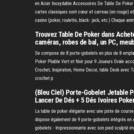
en Acier Inoxydable Accessoires De Table De Poker 
cartes classiques sont cœur et carreau (en rouge) et t
casino (poker, roulette, black- jack, etc.) Chaque ani
Trouvez Table De Poker dans Achete
caméras, robes de bal, un PC, meuble
Se compose de 8 porte-gobelets en plus de 8 emplace
Poker Pliable Vert et Noir pour 9 Joueurs Ovale ac
Crochet, Inspiration, Home Decor, table Desk avec Ta
crochet p
(Bleu Ciel) Porte-Gobelet Jetable P
Lancer De Dés + 5 Dés Ivoires Poker
La table de poker élégante avec une piste de course 
dispose également de 9 porte-gobelets intégrés en ac
gobelets - Impressionnante avec son pied sculpté imp