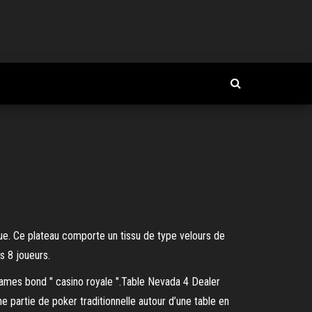
que. Ce plateau comporte un tissu de type velours de
s 8 joueurs.
james bond " casino royale ".Table Nevada 4 Dealer
e partie de poker traditionnelle autour d’une table en