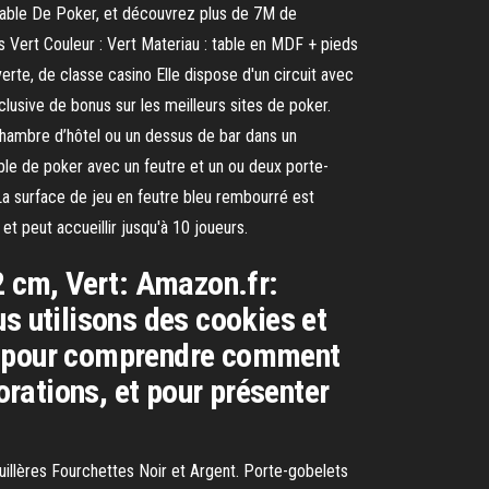
Table De Poker, et découvrez plus de 7M de
 Vert Couleur : Vert Materiau : table en MDF + pieds
rte, de classe casino Elle dispose d'un circuit avec
clusive de bonus sur les meilleurs sites de poker.
 chambre d’hôtel ou un dessus de bar dans un
able de poker avec un feutre et un ou deux porte-
La surface de jeu en feutre bleu rembourré est
t peut accueillir jusqu'à 10 joueurs.
2 cm, Vert: Amazon.fr:
s utilisons des cookies et
es, pour comprendre comment
orations, et pour présenter
uillères Fourchettes Noir et Argent. Porte-gobelets