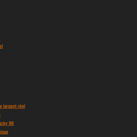
s
el
e largent réel
t
ucky 88
nique