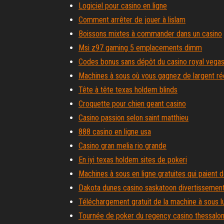
Logiciel pour casino en ligne
Comment arrêter de jouer à lislam
Boissons mixtes à commander dans un casino
Msi z97 ​​gaming 5 emplacements dimm
Codes bonus sans dépôt du casino royal vega
Machines à sous où vous gagnez de largent ré
Tête à tête texas holdem blinds
Croquette pour chien geant casino
Casino passion selon saint matthieu
888 casino en ligne usa
Casino gran melia rio grande
En iyi texas holdem sites de pokeri
Machines à sous en ligne gratuites qui paient d
Dakota dunes casino saskatoon divertissemen
Téléchargement gratuit de la machine à sous l
Tournée de poker du regency casino thessalo