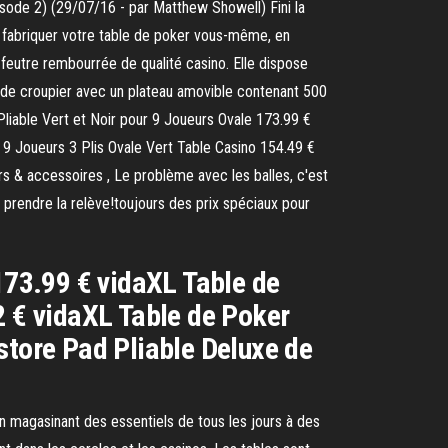
isode 2) (29/07/16 - par Matthew Showell) Fini la
ur fabriquer votre table de poker vous-même, en
eutre rembourrée de qualité casino. Elle dispose
e de croupier avec un plateau amovible contenant 500
Pliable Vert et Noir pour 9 Joueurs Ovale 173.99 €
9 Joueurs 3 Plis Ovale Vert Table Casino 154.49 €
s & accessoires , Le problème avec les balles, c'est
 prendre la relève!toujours des prix spéciaux pour
 173.99 € vidaXL Table de
2 € vidaXL Table de Poker
store Pad Pliable Deluxe de
 magasinant des essentiels de tous les jours à des