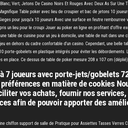
Blanc; Vert; Jetons De Casino Noirs Et Rouges Avec Deux As Sur Une 
agnifique Table poker avec lieu de croupier et bac de jetons 10 joueurs
ieges pour jusqu'a 10 joueurs Avec une surface en feutre rembourree ve
is un lieu pour le croupi Jouer au poker en ligne en profitant d'offre ex
 une table de cuisine pour un jeu à domicile, une table de nuit dans une
 jeu en dehors du cadre confortable d’un casino. Cependant, une belle t
10 porte-gobelets en plastique intégrés pour éviter les débordements. 
tes en place. Ce dessus de table de poker mesure 208 x 107 cm (déplié) e
 à 7 joueurs avec porte-jets/gobelets 7
s préférences en matière de cookies Nou
aciliter vos achats, fournir nos servic
vices afin de pouvoir apporter des améli
ne chiffon support de salle de Pratique pour Assiettes Tasses Verres C