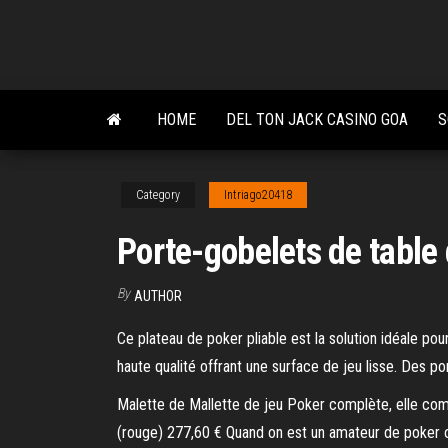
Skip
to
the
content
HOME
DEL TON JACK CASINO GOA
S
Category
Intriago20418
Porte-gobelets de table 
By
AUTHOR
Ce plateau de poker pliable est la solution idéale p
haute qualité offrant une surface de jeu lisse. Des 
Malette de Mallette de jeu Poker complète, elle comp
(rouge) 277,60 € Quand on est un amateur de poker ou u