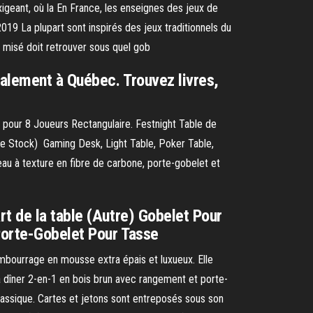
geant, où la En France, les enseignes des jeux de
2019 La plupart sont inspirés des jeux traditionnels du
 a misé doit retrouver sous quel gob
alement à Québec. Trouvez livres,
pour 8 Joueurs Rectangulaire. Festnight Table de
ce Stock) Gaming Desk, Light Table, Poker Table,
au à texture en fibre de carbone, porte-gobelet et
t de la table (Autre) Gobelet Pour
 Porte-Gobelet Pour Tasse
embourrage en mousse extra épais et luxueux. Elle
à dîner 2-en-1 en bois brun avec rangement et porte-
lassique. Cartes et jetons sont entreposés sous son