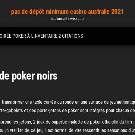
pas de dépôt minimum casino australie 2021
dreamsesfz.web.app
OIRÉE POKER À LINVENTAIRE 2 CITATIONS
de poker noirs
our transformer une table carrée ou ronde en une surface de jeu authenti
porte-gobelets et des porte-jetons de poker sont intégrés pour chacun de
rend les jetons, 2 jeux de superbe malette de poker officielle du film 
n vrai fan de ce jeu, il est normal de vite ressentir les sensations d’un